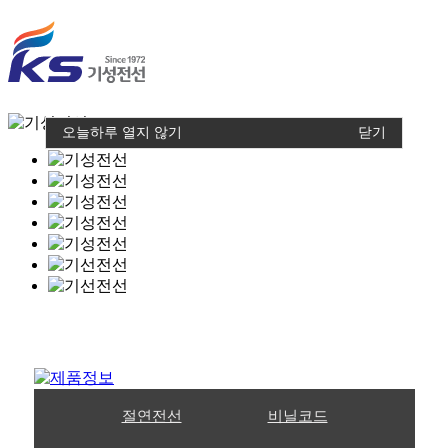
오늘하루 열지 않기
닫기
절연전선
비닐코드