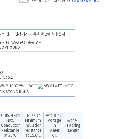
> Products > UL전선 >
UL AWM Style 1007
V로 전기, 전자기기의 내부 배선에 사용된다.
G ~ 16 AWG 단선 또는 연선
 COMPOUND
58
. 210.2
AWM 1007 VW-1 80℃
AWM I A FT1 90℃
 KISEONG RoHS
최대도체저항
절연저항
수중내전압
Max.
Minimum
Voltage
포장길이
Conductor
insulation
in
Packing
Resistance
resistance
Water
Length
at 20℃
at 15.6℃
A.C