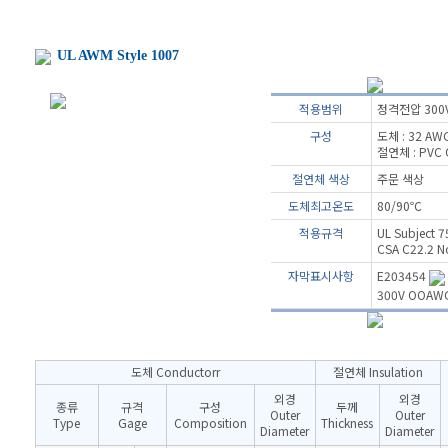
UL AWM Style 1007
적용범위
정격전압 300
구성
도체 : 32 AW
절연체 : PVC
절연체 색상
주문 색상
도체최고온도
80/90℃
적용규격
UL Subject 7
CSA C22.2 No
자막표시사항
E203454
300V OOAWG
도체 Conductorr
절연체 Insulation
외경
외경
종류
규격
구성
두께
Outer
Outer
Type
Gage
Composition
Thickness
Diameter
Diameter